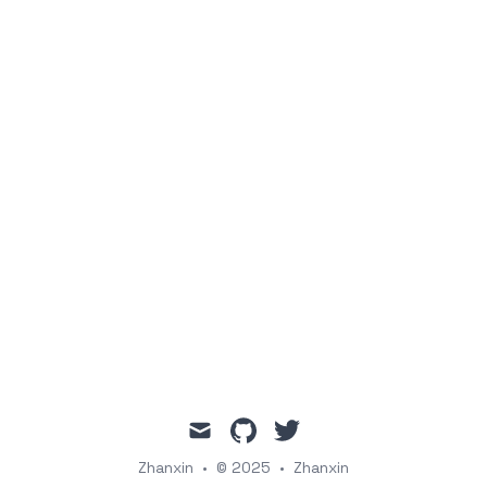
mail
github
twitter
Zhanxin
•
© 2025
•
Zhanxin